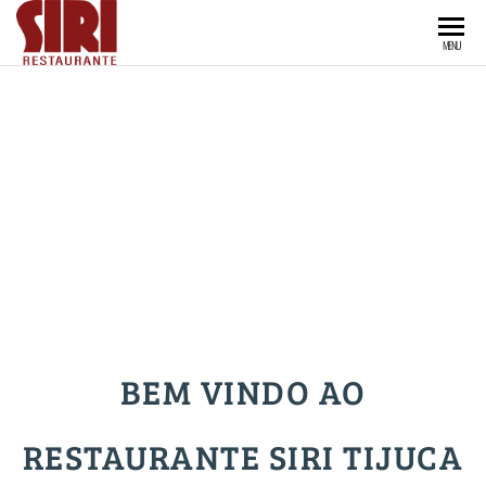
RESTAURANTE
Especialista
MENU
em frutos
do mar
SIRI TIJUCA
desde 1963
BEM VINDO AO
RESTAURANTE SIRI TIJUCA